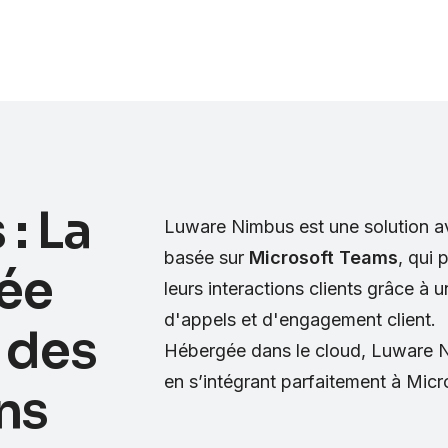
Vous êtes
Services
À propos de nous
: La
Luware Nimbus est une solution 
basée sur
Microsoft Teams
, qui 
ée
leurs interactions clients grâce à 
d'appels et d'engagement client.
 des
Hébergée dans le cloud, Luware N
en s’intégrant parfaitement à Mi
ns