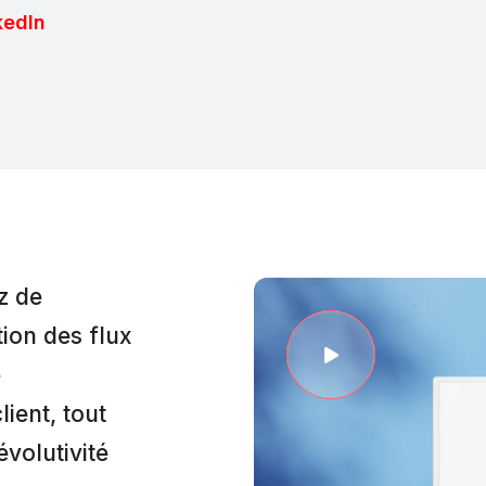
kedIn
z de
tion des flux
e
ient, tout
évolutivité